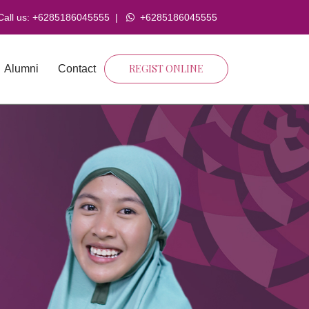
all us:
+6285186045555
|
+6285186045555
REGIST ONLINE
Alumni
Contact