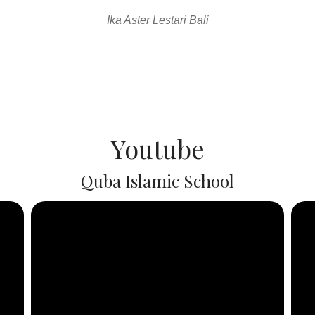
usan terbaik yang sudah kami ambil. Program Pendidikan yan
n harapan kami dengan kenyataan di sekolah kami bisa berkom
selalu diterima dengan terbuka.
Dr.Nelwati Lloyd
Youtube
Quba Islamic School