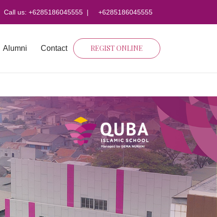
Call us:
+6285186045555
|
+6285186045555
REGIST ONLINE
Alumni
Contact