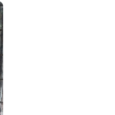
irian. Pernah anak saya dichallenge 3 hari
uar biasa, selalu memberikan respon positif