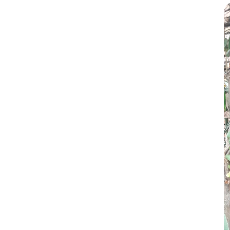
Bersyukur anak-anak saya bersekolah di QU
untuk tidak melihat dan bermain gadget hp,