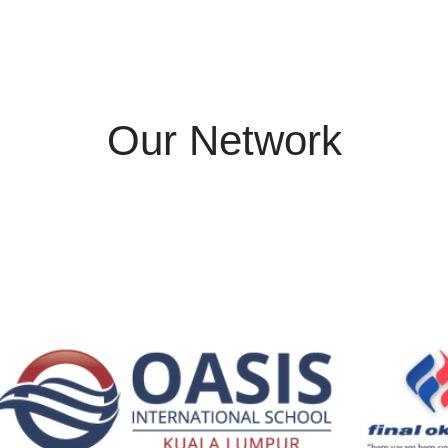
Our Network
Caption Text
Testimonial