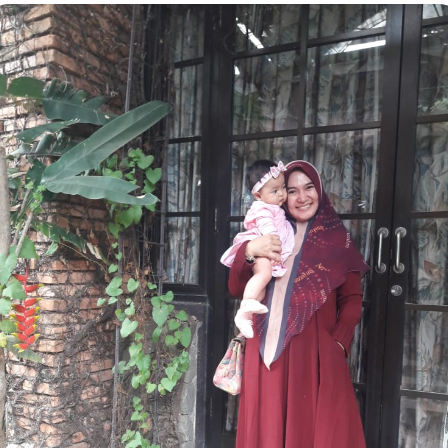
One good Islamic School
BA. Sekolah yang mengajarkan kedisiplinan, empati dan kemand
 anak-anak pun mau mengikuti dan berhasil. Guru-gurunya pun l
terhadap orang tua dan anak. Sukses selalu untuk QUBA.
Ika Aster Lestari Bali
Youtube
Quba Islamic School